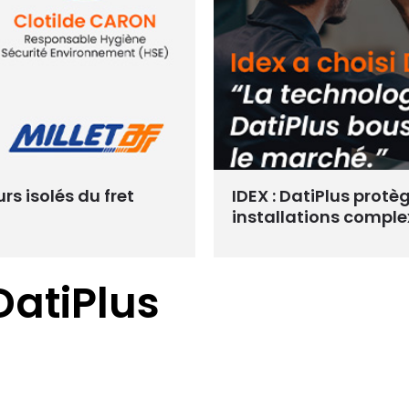
urs isolés du fret
IDEX : DatiPlus protè
installations comple
DatiPlus