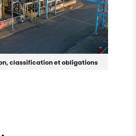
on, classification et obligations
DUERP
oblig