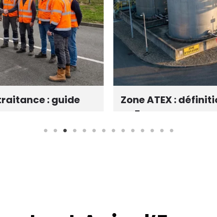
raitance : guide
Zone ATEX : définiti
en France