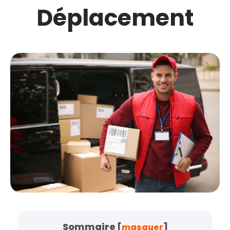
Déplacement
Sommaire
[
masquer
]